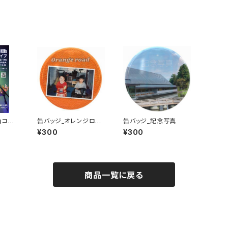
山コウ
缶バッジ_オレンジロー
缶バッジ_記念写真
ンライブ
ド
¥300
¥300
商品一覧に戻る