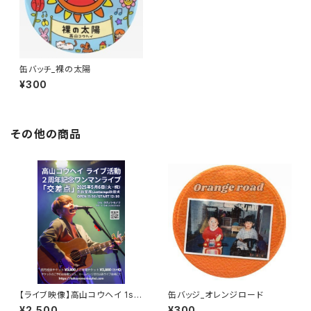
缶バッチ_裸の太陽
¥300
その他の商品
【ライブ映像】高山コウヘイ 1st
缶バッジ_オレンジロード
ワンマンライブ「交差点」
¥2,500
¥300